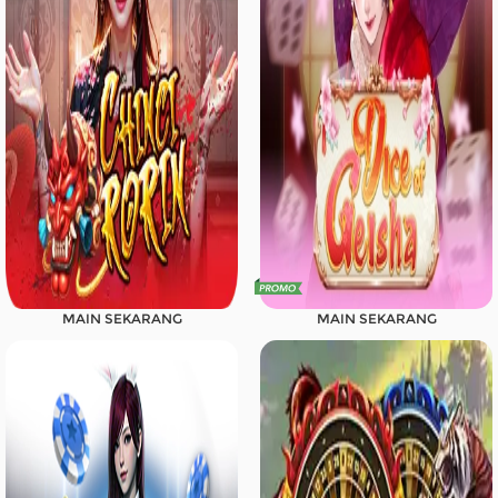
Referral
Promosi
Hubungi Kami
Live Chat
Pengaduan Customer
Pilih Bahasa:
MAIN SEKARANG
MAIN SEKARANG
MASUK
DAFTAR
&copy; Sempatigame : Link Masuk , Daftar atau
Log In | Provider IDN No.1 Terbaik Indonesia. Hak
Cipta Dilindungi.