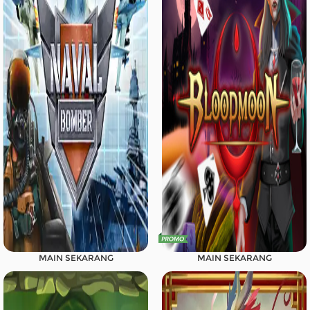
MAIN SEKARANG
MAIN SEKARANG